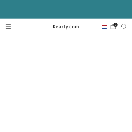
Begeleiding door BIG geregistreerde Nederlandse
arts
0
Kearty.com